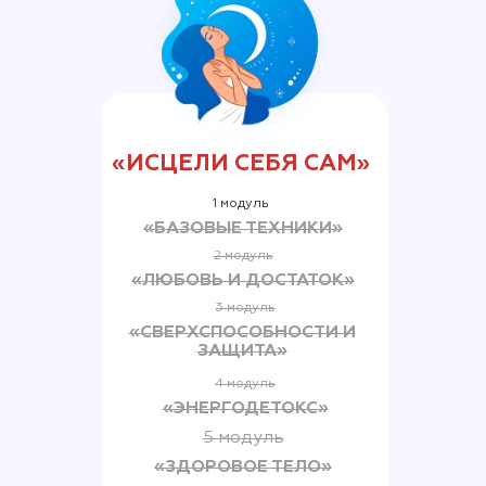
«ИСЦЕЛИ СЕБЯ САМ»
1 модуль
«БАЗОВЫЕ ТЕХНИКИ»
2 модуль
«ЛЮБОВЬ И ДОСТАТОК»
3 модуль
«СВЕРХСПОСОБНОСТИ И
ЗАЩИТА»
4 модуль
«ЭНЕРГОДЕТОКС»
5 модуль
«ЗДОРОВОЕ ТЕЛО»