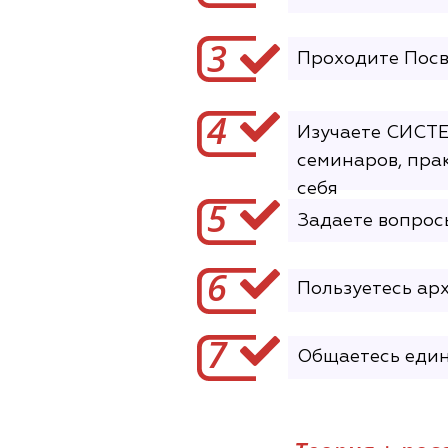
3
Проходите Посв
4
Изучаете СИСТЕ
семинаров, пра
себя
5
Задаете вопросы
6
Пользуетесь ар
7
Общаетесь еди