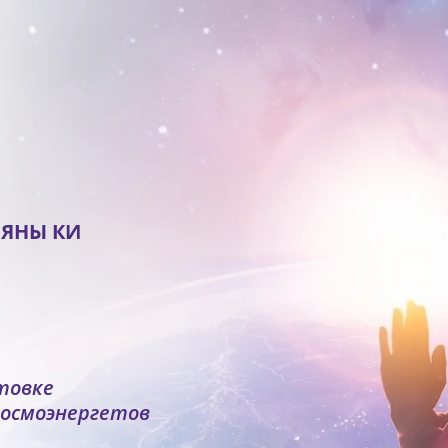
ЬЯНЫ КИ
товке
космоэнергетов