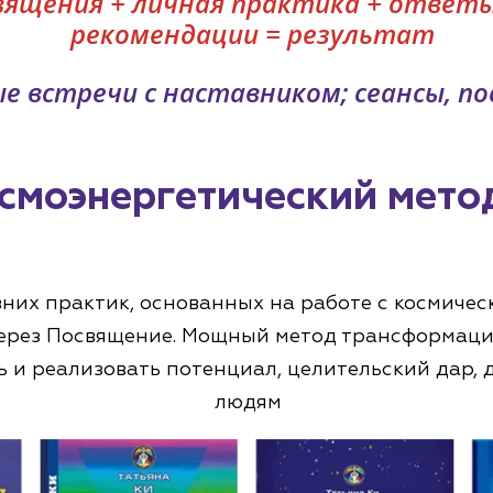
священия + личная практика + ответы
рекомендации = результат
ые встречи с наставником; сеансы, п
осмоэнергетический мето
вних практик, основанных на работе с космичес
ерез Посвящение. Мощный метод трансформаци
 и реализовать потенциал, целительский дар, 
людям