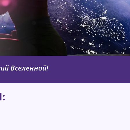
гий Вселенной!
: