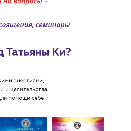
 на вопросы +
освящения, семинары
д Татьяны Ки?
кими энергиями,
и и целительства
для помощи себе и