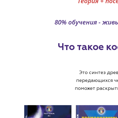
Теория + по
80% обучения - жив
Что такое к
Это синтез дре
передающихся ч
поможет раскрыть