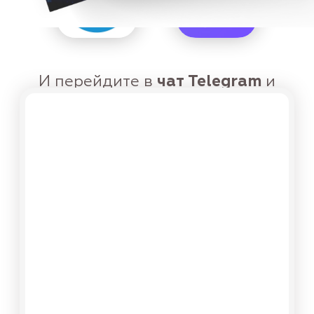
и жить в потоке»
Инструкция к применению
Благодаря этой инстpукции вы
сможете узнать о способах
развития сверхспособностей,
что поможет вам реализовать
свой целительский дар для
помощи себе и другим людям,
сделать свою жизнь ярче и
интереснее, расширить сознание
и жить в поток