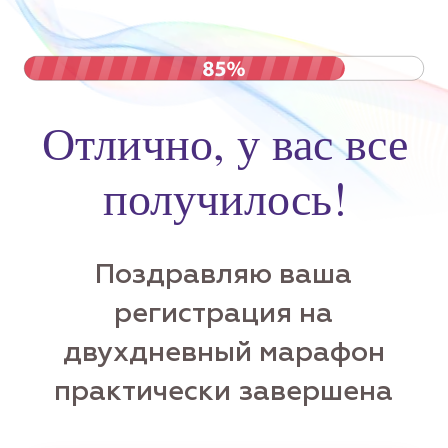
Отлично, у вас все
получилось!
Поздравляю ваша
регистрация на
двухдневный марафон
практически завершена
Уже через несколько минут
письмо придет на ваш e-mail,
который вы указали.
(если вдруг вы не найдете
письмо во входящих, загляните