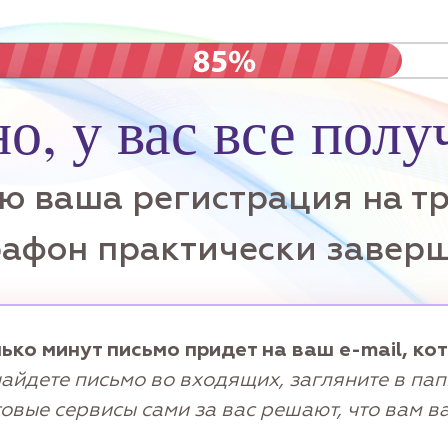
о, у вас все полу
ю ваша регистрация на т
афон практически завер
ько минут письмо придет на ваш e-mail, ко
найдете письмо во входящих, загляните в папк
овые сервисы сами за вас решают, что вам в