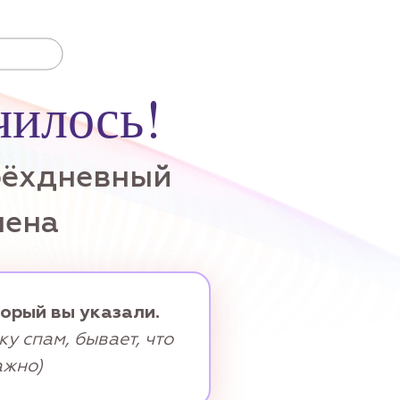
чилось!
рёхдневный
шена
торый вы указали.
у спам, бывает, что
ажно)